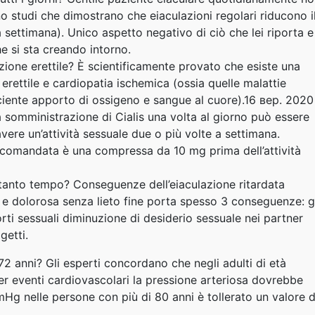
o studi che dimostrano che eiaculazioni regolari riducono i
 settimana). Unico aspetto negativo di ciò che lei riporta e
e si sta creando intorno.
ione erettile? È scientificamente provato che esiste una
 erettile e cardiopatia ischemica (ossia quelle malattie
iciente apporto di ossigeno e sangue al cuore).16 вер. 2020 
 somministrazione di Cialis una volta al giorno può essere
vere un’attività sessuale due o più volte a settimana.
ccomandata è una compressa da 10 mg prima dell’attività
tanto tempo? Conseguenze dell’eiaculazione ritardata
 e dolorosa senza lieto fine porta spesso 3 conseguenze: g
rti sessuali diminuzione di desiderio sessuale nei partner
getti.
2 anni? Gli esperti concordano che negli adulti di età
per eventi cardiovascolari la pressione arteriosa dovrebbe
Hg nelle persone con più di 80 anni è tollerato un valore 