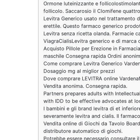
Ormone luteinizzante e follicolostimolan
follicolo. Saccarosio il Clomifene quattr
Levitra Generico usato nel trattamento de
erettile. Questo farmaco generico prodo
Levitra senza ricetta olanda. Farmacie c
ViagraCialisLevitra generico e di marca 
Acquisto Pillole per Erezione in Farmaci
maschile Consegna rapida Ordini anonim
Come comprare Levitra Generico Vardenafi
Dosaggio mg al miglior prezzi
Dove comprare LEVITRA online Vardenafil
Vendita anonima. Consegna rapida.
Partners prepares adults with Intellectu
with IDD to be effective advocates at lo
I bambini e gli brand levitra di et inferio
severamente levitra and cialis. Il farmac
Vendita online di Giochi da Tavolo Board
distributore automatico di giochi.
Potrebbe essere necessario consultare il