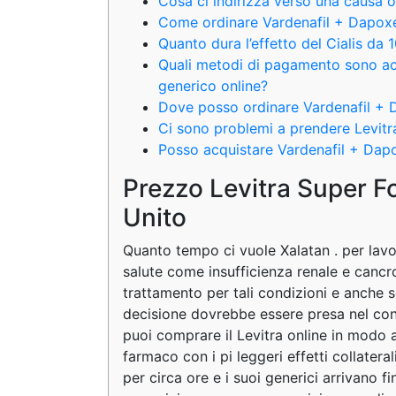
Cosa ci indirizza verso una causa o
Come ordinare Vardenafil + Dapoxe
Quanto dura l’effetto del Cialis da
Quali metodi di pagamento sono ac
generico online?
Dove posso ordinare Vardenafil + D
Ci sono problemi a prendere Levit
Posso acquistare Vardenafil + Dapo
Prezzo Levitra Super F
Unito
Quanto tempo ci vuole Xalatan . per lav
salute come insufficienza renale e cancro
trattamento per tali condizioni e anche 
decisione dovrebbe essere presa nel cont
puoi comprare il Levitra online in modo a
farmaco con i pi leggeri effetti collateral
per circa ore e i suoi generici arrivano 