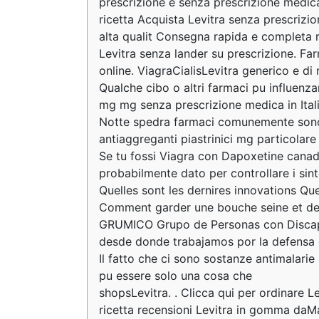
prescrizione e senza prescrizione medica
ricetta Acquista Levitra senza prescriz
alta qualit Consegna rapida e completa r
Levitra senza lander su prescrizione. Fa
online. ViagraCialisLevitra generico e di
Qualche cibo o altri farmaci pu influenz
mg mg senza prescrizione medica in Ital
Notte spedra farmaci comunemente sono ci
antiaggreganti piastrinici mg particolar
Se tu fossi Viagra con Dapoxetine canad
probabilmente dato per controllare i sin
Quelles sont les dernires innovations Qu
Comment garder une bouche seine et de 
GRUMICO Grupo de Personas con Discapa
desde donde trabajamos por la defensa 
Il fatto che ci sono sostanze antimalarie a
pu essere solo una cosa che
shopsLevitra. . Clicca qui per ordinare 
ricetta recensioni Levitra in gomma daM