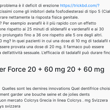
 problema è il deficit di erezione
https://trickbd.com/?
issimi come gli inibitori della fosfodiesterasi di tipo 5 (Cial
rare nettamente la risposta fisica genitale.
? Per esempio avanafil è il più rapido con un effetto
ne rispetto ai 25 minuti di sildenafil e vardenafil e ai 30
o prolungato fino a 36 ore rispetto alle 5 ore degli altri.
10 mg? In quei pazienti in cui una dose di 10 mg di tadalafil
ssere provata una dose di 20 mg. Il farmaco può essere
ell’attività sessuale. L’efficacia di tadalafil può durare fin
per Force 20 + 60 mg 20 + 60 mg
Quelles sont les dernires innovations Quel dentifrice chois
ent garder une bouche seine et de jolies dents
on mercato Colcrys Grecia in linea Colcrys . mg Svizzera
ys svizzera