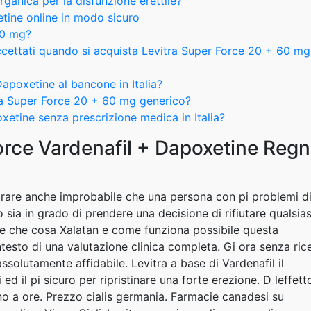
rganica per la disfunzione erettile?
tine online in modo sicuro
 10 mg?
cettati quando si acquista Levitra Super Force 20 + 60 mg
apoxetine al bancone in Italia?
ra Super Force 20 + 60 mg generico?
xetine senza prescrizione medica in Italia?
orce Vardenafil + Dapoxetine Reg
orare anche improbabile che una persona con pi problemi d
 sia in grado di prendere una decisione di rifiutare qualsias
se che cosa Xalatan e come funziona possibile questa
esto di una valutazione clinica completa. Gi ora senza ric
ssolutamente affidabile. Levitra a base di Vardenafil il
i ed il pi sicuro per ripristinare una forte erezione. D leffett
fino a ore. Prezzo cialis germania. Farmacie canadesi su