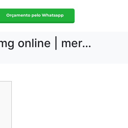
Orçamento pelo Whatsapp
Acquistare Levitra Super Force 20 + 60 mg online | mercadodasbombas.com.br