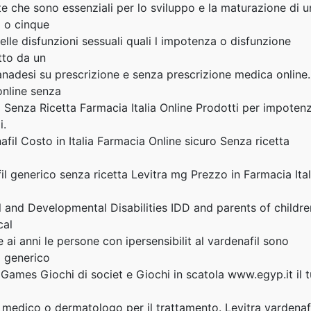
te che sono essenziali per lo sviluppo e la maturazione di u
o o cinque
lle disfunzioni sessuali quali l impotenza o disfunzione
tto da un
anadesi su prescrizione e senza prescrizione medica online.
online senza
a Senza Ricetta Farmacia Italia Online Prodotti per impoten
i.
l Costo in Italia Farmacia Online sicuro Senza ricetta
 generico senza ricetta Levitra mg Prezzo in Farmacia Ital
al and Developmental Disabilities IDD and parents of childre
cal
re ai anni le persone con ipersensibilit al vardenafil sono
o generico
Games Giochi di societ e Giochi in scatola www.egyp.it il 
 medico o dermatologo per il trattamento. Levitra vardenaf