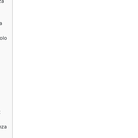
za
a
Polo
t
nza