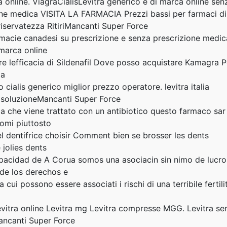
 online. ViagraCialisLevitra generico e di marca online sen
ione medica VISITA LA FARMACIA Prezzi bassi per farmaci di
iservatezza RitiriMancanti Super Force
rmacie canadesi su prescrizione e senza prescrizione medic
 marca online
are lefficacia di Sildenafil Dove posso acquistare Kamagra 
ia
alis generico miglior prezzo operatore. levitra italia
e soluzioneMancanti Super Force
a che viene trattato con un antibiotico questo farmaco sar
tomi piuttosto
el dentifrice choisir Comment bien se brosser les dents
jolies dents
cidad de A Corua somos una asociacin sin nimo de lucro
de los derechos e
 cui possono essere associati i rischi di una terribile fertili
Levitra online Levitra mg Levitra compresse MGG. Levitra se
ancanti Super Force