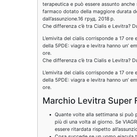
terapeutica e può essere assunto anche so
farmaco dotato della maggiore durata del
dall’assunzione.16 груд. 2018 р.
Che differenza c’è tra Cialis e Levitra? D
L’emivita del cialis corrisponde a 17 ore e
della 5PDE: viagra e levitra hanno un’ em
ore.
Che differenza c’è tra Cialis e Levitra? D
L’emivita del cialis corrisponde a 17 ore e
della 5PDE: viagra e levitra hanno un’ em
ore.
Marchio Levitra Super 
Quante volte alla settimana si può 
più di una volta al giorno. Se VIAGR
essere ritardata rispetto all’assunz
Cosa succede se un uomo eiacula tu