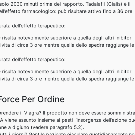
lo 2030 minuti prima del rapporto. Tadalafil (Cialis) è il
l’effetto farmacologico: può risultare attivo fino a 36 ore
urata dell’effetto terapeutico:
 risulta notevolmente superiore a quella degli altri inibitori
ivita di circa 3 ore mentre quella dello spedra raggiunge le
urata dell’effetto terapeutico:
 risulta notevolmente superiore a quella degli altri inibitori
ivita di circa 3 ore mentre quella dello spedra raggiunge le
Force Per Ordine
prendere il Viagra? Il prodotto non deve essere somministr
A viene assunto insieme ai pasti l’insorgenza dell’azione pu
ione a digiuno (vedere paragrafo 5.2).
tti i giorni? Gentile paziente eiaculare quotidianamente n