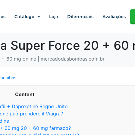
os
Catálogo
Loja
Diferenciais
Avaliações
20 + 60 mg online | mercadodasbombas.com.br
sbombas
Content
afil + Dapoxetine Regno Unito
ione può prendere il Viagra?
dine
0 + 60 mg 20 + 60 mg farmaco?