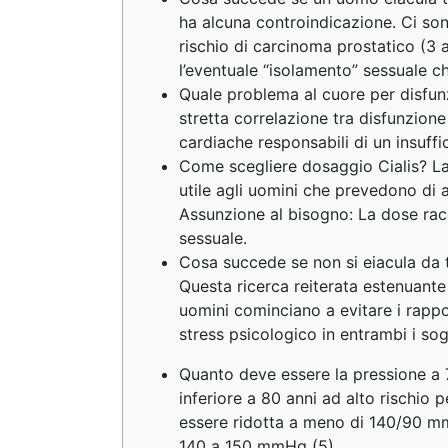
ha alcuna controindicazione. Ci son
rischio di carcinoma prostatico (3 a
l’eventuale “isolamento” sessuale ch
Quale problema al cuore per disfunz
stretta correlazione tra disfunzione
cardiache responsabili di un insuff
Come scegliere dosaggio Cialis? La
utile agli uomini che prevedono di a
Assunzione al bisogno: La dose ra
sessuale.
Cosa succede se non si eiacula da 
Questa ricerca reiterata estenuante
uomini cominciano a evitare i rappo
stress psicologico in entrambi i sog
Quanto deve essere la pressione a 7
inferiore a 80 anni ad alto rischio 
essere ridotta a meno di 140/90 mm
140 a 150 mmHg (5).