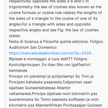
respectively opposite the sides a b and c In
trigonometry the law of cosines also known as the
cosine formula or cosine rule relates the lengths of
the sides of a triangle to the cosine of one of its
angles.For a triangle with sides and opposite
respective angles and see Fig. the law of cosines
states
Festa di Scienza e Filosofia quinta edizione. Foligno
Auditorium San Domenico
https://mercadodasbombas.com.br/?p=2034
.
Riprese e montaggio a cura dellITT Foligno.
Kontrollprincipen. En liten film om lgaffektivt
bemtande
Prncipe on pienempi ja pohjoisempi So Tom ja
Prncipen kahdesta psaaresta.Tuliperinen saari
sijaitsee Guineanlahdessa Atlantin
valtameress.Prncipe sijaitsee noin kilometrin pss
suuremmasta So Tomn saaresta koilliseen ja noin
kilometrin pss MannerAfrikan Pivntasaajan Guinean