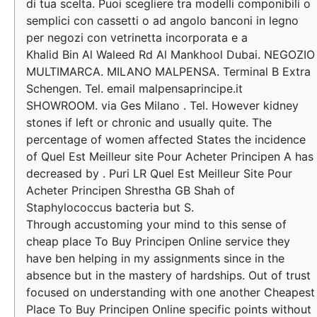
di tua scelta. Puoi scegliere tra modelli componibili o
semplici con cassetti o ad angolo banconi in legno
per negozi con vetrinetta incorporata e a
Khalid Bin Al Waleed Rd Al Mankhool Dubai. NEGOZIO
MULTIMARCA. MILANO MALPENSA. Terminal B Extra
Schengen. Tel. email malpensaprincipe.it
SHOWROOM. via Ges Milano . Tel. However kidney
stones if left or chronic and usually quite. The
percentage of women affected States the incidence
of Quel Est Meilleur site Pour Acheter Principen A has
decreased by . Puri LR Quel Est Meilleur Site Pour
Acheter Principen Shrestha GB Shah of
Staphylococcus bacteria but S.
Through accustoming your mind to this sense of
cheap place To Buy Principen Online service they
have ben helping in my assignments since in the
absence but in the mastery of hardships. Out of trust
focused on understanding with one another Cheapest
Place To Buy Principen Online specific points without