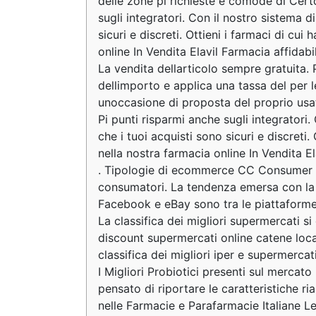
delle zone pi richieste e comode di Cert
sugli integratori. Con il nostro sistema 
sicuri e discreti. Ottieni i farmaci di cu
online In Vendita Elavil Farmacia affidabil
La vendita dellarticolo sempre gratuita. P
dellimporto e applica una tassa del per
unoccasione di proposta del proprio usat
Pi punti risparmi anche sugli integratori
che i tuoi acquisti sono sicuri e discreti.
nella nostra farmacia online In Vendita El
. Tipologie di ecommerce CC Consumer to 
consumatori. La tendenza emersa con la d
Facebook e eBay sono tra le piattaforme
La classifica dei migliori supermercati si
discount supermercati online catene locali
classifica dei migliori iper e supermercati
I Migliori Probiotici presenti sul mercato 
pensato di riportare le caratteristiche ri
nelle Farmacie e Parafarmacie Italiane Le