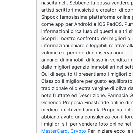
nascita nel . Sebbene tu possa vendere pro
artisti scrittori musicisti e creatori di 
Shpock famosissima piattaforma online per
come app per Android e iOSiPadOS. Purtro
informazioni circa luso di questi e altri s
Scopri il nostro confronto dei migliori o
informazioni chiare e leggibili relative a
volume e il periodo di conservazione
annunci di immobili di lusso in vendita in
dalle migliori agenzie immobiliari nel set
Qui di seguito ti presentiamo i migliori ol
Classico Il migliore per gusto equilibrat
tradizionale olio extra vergine di oliva 
note fruttate ed Descrizione. Farmacia Gi
Generico Propecia Finasteride online dir
medico poich vendiamo la Propecia onlin
abbiano avuto una consulenza con il loro
I migliori siti per vendere foto online nel
MasterCard, Crypto
Per iniziare ecco le