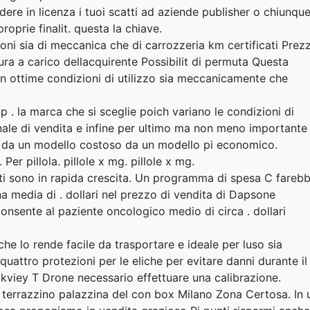
ere in licenza i tuoi scatti ad aziende publisher o chiunqu
proprie finalit. questa la chiave.
ioni sia di meccanica che di carrozzeria km certificati Prez
ra a carico dellacquirente Possibilit di permuta Questa
n ottime condizioni di utilizzo sia meccanicamente che
op . la marca che si sceglie poich variano le condizioni di
inale di vendita e infine per ultimo ma non meno importante 
no da un modello costoso da un modello pi economico.
r pillola. pillole x mg. pillole x mg.
iti sono in rapida crescita. Un programma di spesa C fareb
a media di . dollari nel prezzo di vendita di Dapsone
sente al paziente oncologico medio di circa . dollari
he lo rende facile da trasportare e ideale per luso sia
 quattro protezioni per le eliche per evitare danni durante il
ipkviey T Drone necessario effettuare una calibrazione.
 terrazzino palazzina del con box Milano Zona Certosa. In 