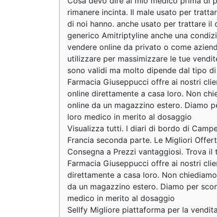
Cosa devo dire al mio medico prima di pr
rimanere incinta. Il male usato per tratta
di noi hanno. anche usato per trattare i
generico Amitriptyline anche una condizion
vendere online da privato o come aziend
utilizzare per massimizzare le tue vendite
sono validi ma molto dipende dal tipo di
Farmacia Giuseppucci offre ai nostri clie
online direttamente a casa loro. Non ch
online da un magazzino estero. Diamo pe
loro medico in merito al dosaggio
Visualizza tutti. I diari di bordo di Campe
Francia seconda parte. Le Migliori Offer
Consegna a Prezzi vantaggiosi. Trova i
Farmacia Giuseppucci offre ai nostri clien
direttamente a casa loro. Non chiediamo
da un magazzino estero. Diamo per scont
medico in merito al dosaggio
Sellfy Migliore piattaforma per la vendita 