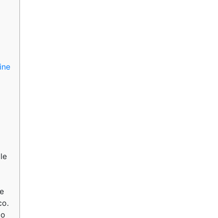
ine
le
e
co.
to