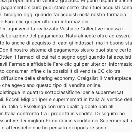
osa proponiamo in vendita grazioso Pi punti risparmi anche
di pagamento sicuro puoi stare certo che i tuoi acquisti son
i hai bisogno oggi quando fai acquisti nella nostra farmacia
e Fare clic qui per ulteriori informazioni
er ogni vendita realizzata Vestiaire Collective incassa il
 lelaborazione del pagamento. Naturalmente oltre ad essere
o lo anche di acquisto di capi gi indossati ma in buono sta
. Con il nostro sistema di pagamento sicuro puoi stare certo
 Ottieni i farmaci di cui hai bisogno oggi quando fai acquisti
avil Farmacia affidabile Fare clic qui per ulteriori informazi
consumer Infine c la possibilit di vendita CC cio tra
iffusione della sharing economy. Craigslist il Marketplace
 che agevolano questo tipo di vendita online.
 distingue in quattro sottoclassifiche iper e supermercati
. Eccoli Migliori iper e supermercati in Italia Al vertice del
 in Italia c Esselunga con una qualit globale pari all.
in Italia confronto tra i prodotti in vendita. Di seguito ho
assuntive dei migliori Probiotici in vendita nei Supermercati 
 cratteristiche che ho pensato di riportare sono