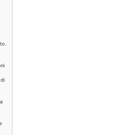
o
to.
oni
 di
la
e