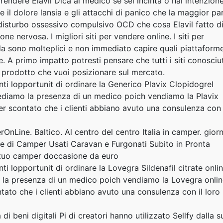
endere Elavil Dica al medico se sei incinta o hai intenzione
re il dolore lansia e gli attacchi di panico che la maggior pa
l disturbo ossessivo compulsivo OCD che cosa Elavil fatto d
e nervosa. I migliori siti per vendere online. I siti per
a sono molteplici e non immediato capire quali piattaform
. A primo impatto potresti pensare che tutti i siti conosciut
 prodotto che vuoi posizionare sul mercato.
nti lopportunit di ordinare la Generico Plavix Clopidogrel
iediamo la presenza di un medico poich vendiamo la Plavix
r scontato che i clienti abbiano avuto una consulenza con 
rOnLine. Baltico. Al centro del centro Italia in camper. giorn
te di Camper Usati Caravan e Furgonati Subito in Pronta
l tuo camper doccasione da euro
ti lopportunit di ordinare la Lovegra Sildenafil citrate onli
 la presenza di un medico poich vendiamo la Lovegra onli
ato che i clienti abbiano avuto una consulenza con il loro
di beni digitali Pi di creatori hanno utilizzato Sellfy dalla s