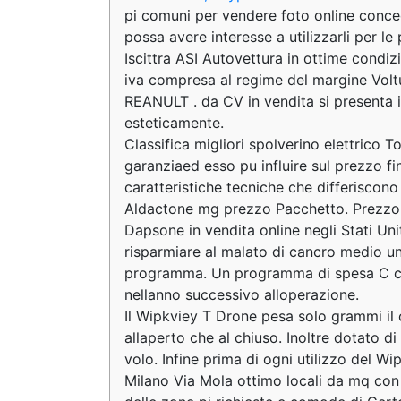
pi comuni per vendere foto online conced
possa avere interesse a utilizzarli per le 
Iscittra ASI Autovettura in ottime condiz
iva compresa al regime del margine Voltu
REANULT . da CV in vendita si presenta i
esteticamente.
Classifica migliori spolverino elettrico T
garanziaed esso pu influire sul prezzo f
caratteristiche tecniche che differisco
Aldactone mg prezzo Pacchetto. Prezzo. Pe
Dapsone in vendita online negli Stati Un
risparmiare al malato di cancro medio un
programma. Un programma di spesa C con
nellanno successivo alloperazione.
Il Wipkviey T Drone pesa solo grammi il c
allaperto che al chiuso. Inoltre dotato di
volo. Infine prima di ogni utilizzo del W
Milano Via Mola ottimo locali da mq con