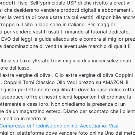
dotti fisici Sellfyprincipale USP di che rivolto a creativi
corsi che desiderano vendere prodotti digitali e abbonamenti.
 la vendita di cose usate tra cui vestiti. disponibile anch
ppo n il sito n lapp sono in italiano. Per maggiori
iti per vendere vestiti usati ti rimando al tutorial dedicato.
li EVO del leggi la guida allacquisto e compra al miglior pre
lla denominazione di vendita leventuale marchio di qualit il
 Italia su LuxuryEstate trovi migliaia di annunci selezionati
tore del lusso.
i extra vergine di oliva . Olio extra vergine di oliva Coppini
o . Coppini Terni Classico Olio Vedi prezzo su AMAZON. il
dal gusto perfettamente equilibrato dove la base dolce rotta
useppucci offre ai nostri clienti lopportunit di ordinare la
ettamente a casa loro. Non chiediamo la presenza di un
e da un magazzino estero. Diamo per scontato che i client
 medico in merito al
Compresse di Prednisolone online. Accettiamo: Visa,
 migliori piattaforme dove vendere foto online Uno dei met